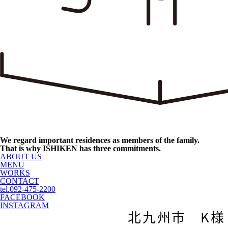
We regard important residences as members of the family.
That is why ISHIKEN has three commitments.
ABOUT US
MENU
WORKS
CONTACT
tel.092-475-2200
FACEBOOK
INSTAGRAM
北九州市 K様