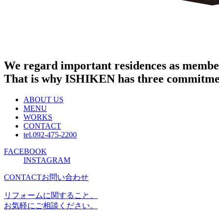
We regard important residences as member
That is why ISHIKEN has three commitme
ABOUT US
MENU
WORKS
CONTACT
tel.092-475-2200
FACEBOOK
INSTAGRAM
CONTACT
お問い合わせ
リフォームに関すること、
お気軽にご相談ください。