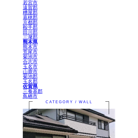
若宮市
遠賀郡
糟屋郡
嘉穂郡
京都郡
鞍手郡
田川郡
三潴郡
熊本県
熊本市
荒尾市
菊池市
合志市
玉名市
山鹿市
菊池郡
玉名郡
佐賀県
三養基郡
鳥栖市
CATEGORY / WALL