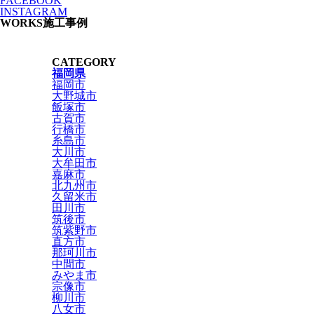
FACEBOOK
INSTAGRAM
WORKS
施工事例
CATEGORY
福岡県
福岡市
大野城市
飯塚市
古賀市
行橋市
糸島市
大川市
大牟田市
嘉麻市
北九州市
久留米市
田川市
筑後市
筑紫野市
直方市
那珂川市
中間市
みやま市
宗像市
柳川市
八女市