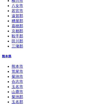
柳川市
八女市
若宮市
遠賀郡
糟屋郡
嘉穂郡
京都郡
鞍手郡
田川郡
三潴郡
熊本県
熊本市
荒尾市
菊池市
合志市
玉名市
山鹿市
菊池郡
玉名郡