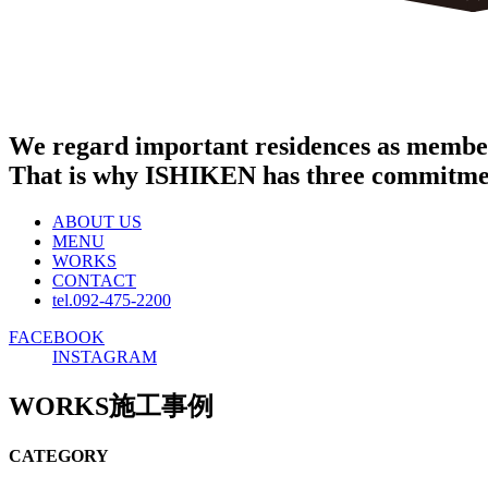
We regard important residences as member
That is why ISHIKEN has three commitme
ABOUT US
MENU
WORKS
CONTACT
tel.092-475-2200
FACEBOOK
INSTAGRAM
WORKS
施工事例
CATEGORY