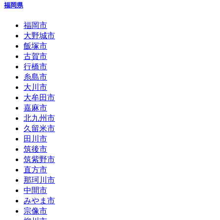
福岡県
福岡市
大野城市
飯塚市
古賀市
行橋市
糸島市
大川市
大牟田市
嘉麻市
北九州市
久留米市
田川市
筑後市
筑紫野市
直方市
那珂川市
中間市
みやま市
宗像市